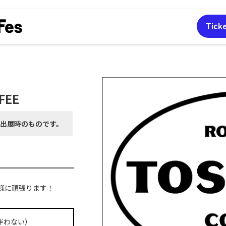
Tick
FEE
月出展時の
ものです。
様に頑張ります！
伴わない）