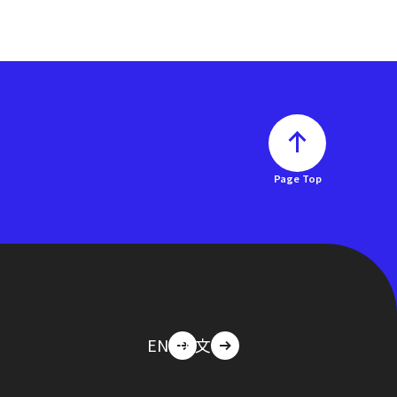
Page Top
EN
中文