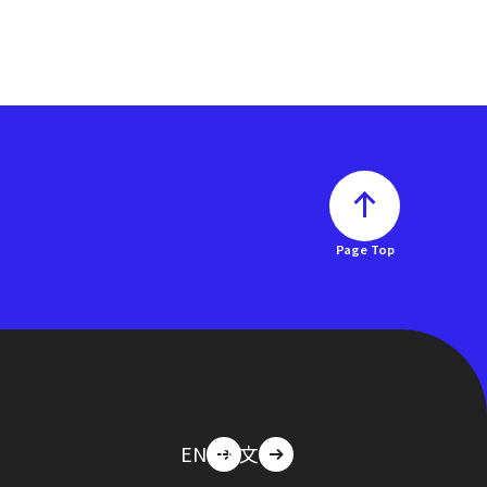
Page Top
EN
中文