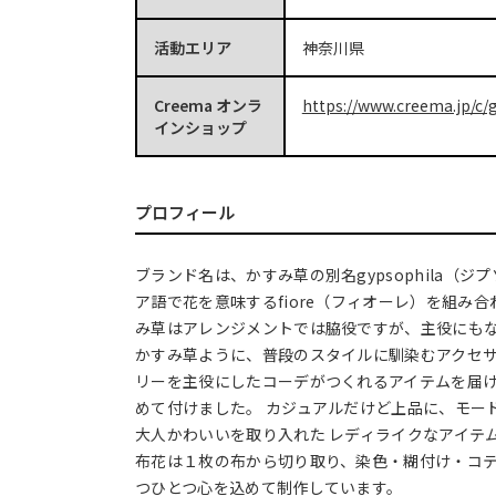
活動エリア
神奈川県
Creema オンラ
https://www.creema.jp/c/g
インショップ
プロフィール
ブランド名は、かすみ草の別名gypsophila（ジ
ア語で花を意味するfiore（フィオーレ）を組み合
み草はアレンジメントでは脇役ですが、主役にもな
かすみ草ように、普段のスタイルに馴染むアクセ
リーを主役にしたコーデがつくれるアイテムを届
めて付けました。 カジュアルだけど上品に、モー
大人かわいいを取り入れた レディライクなアイテ
布花は１枚の布から切り取り、染色・糊付け・コ
つひとつ心を込めて制作しています。