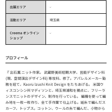
出展エリア
-
活動エリア
埼玉県
Creema オンライン
-
ショップ
プロフィール
『 出石薫 ニット作家。 武蔵野美術短期大学、芸能デザイン科
(現、空間演出デザイン科) 専攻科、修了。アパレルメーカー勤
務を経て、Kaoru Izushi Knit Design をたちあげる。 米国ウ
ィスコンシン州マディソンと、埼玉県浦和を拠点に、フリーラ
ンスでニットのデザイン、制作を行っている。 編機を使って編
み地を一枚一枚作り、全て手作業で仕上げる。紙糸で編んだス
カーフ、トップス。コットン、ウールの糸で編んだ、小物から