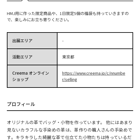
HMJ用に作った限定商品や、1日限定5個の福袋も持っていきますの
で、楽しみにお立ち寄りください。
出展エリア
-
活動エリア
東京都
Creema オンライン
https://www.creema.jp/c/nnumbe
ショップ
r/selling
プロフィール
オリジナルの革でバッグ・小物を作っています。 他にはあまり
見ないカラフルな手染めの革は、革作りの職人さんの手染めで
す。キラキラした綺麗な革で仕立てた小物たちは持っているだ