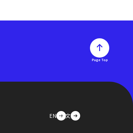
Page Top
EN
中文