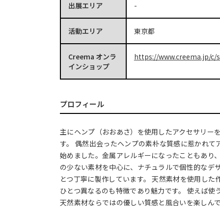
出展エリア
-
活動エリア
東京都
Creema オンラ
https://www.creema.jp/c/
インショップ
プロフィール
主にヘンプ（おおあさ）を使用したアクセサリー
す。 偶然出会ったヘンプの素朴な質感に惹かれて
始めました。金属アレルギーになったこともあり
の少ない素材を中心に、ナチュラルで個性的なデ
とつ丁寧に製作しています。 天然素材を使用した
ひとつ異なるのも特徴であり魅力です。 使えば使
天然素材ならではの優しい質感と風合いを楽しん