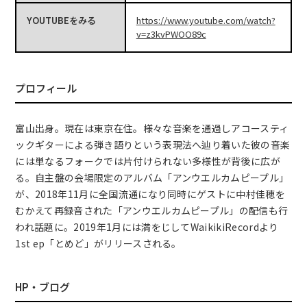
YOUTUBEをみる
https://www.youtube.com/watch?
v=z3kvPWOO89c
プロフィール
富山出身。現在は東京在住。様々な音楽を通過しアコースティ
ックギターによる弾き語りという表現法へ辿り着いた彼の音楽
には単なるフォークでは片付けられない多様性が背後に広が
る。自主盤の会場限定のアルバム「アンウエルカムピープル」
が、2018年11月に全国流通になり同時にゲストに中村佳穂を
むかえて再録音された「アンウエルカムピープル」の配信も行
われ話題に。2019年1月には満をじしてWaikikiRecordより
1st ep「とめど」がリリースされる。
HP・ブログ