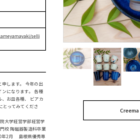
kameyamayaki/selli
と申します。 今年の出
インになります。 各種
ル、お皿各種、 ビアカ
手にとってみてくださ
Cree
山学院大学経営学部経営学
校 陶磁器製造科卒業
10年2月 島根県優秀専