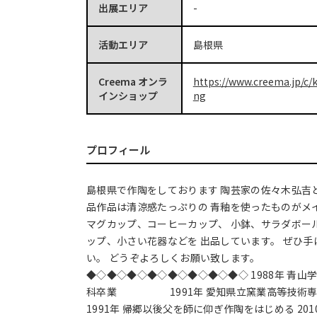
出展エリア
-
活動エリア
島根県
Creema オンラ
https://www.creema.jp/c/
インショップ
ng
プロフィール
島根県で作陶をしております 陶芸家の佐々木弘吉
品作品は清涼感たっぷりの 青釉を使ったものがメ
マグカップ、コーヒーカップ、 小鉢、サラダボー
ップ、小さい花器などを 出品しています。 ぜひ
い。 どうぞよろしくお願い致します。
◆◇◆◇◆◇◆◇◆◇◆◇◆◇◆◇ 1988年 青
科卒業 1991年 愛知県立窯業高等技術専門
1991年 帰郷以後父を師に仰ぎ作陶をはじめる 20