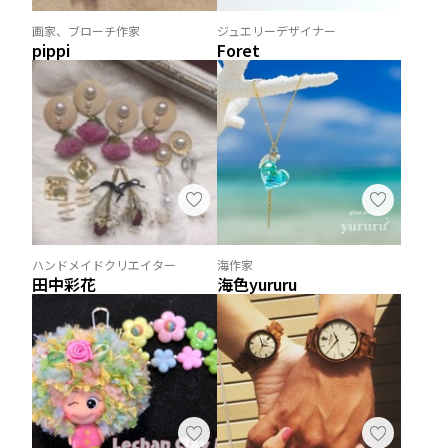
画家、ブローチ作家
ジュエリーデザイナー
pippi
Foret
ハンドメイドクリエイター
海作家
田中彩花
海色yururu