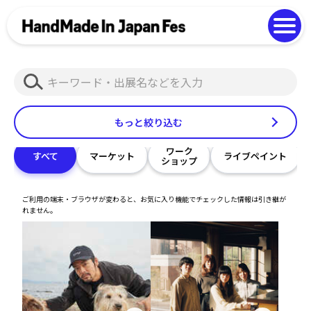
よくある質問
Photo Gallery
過去開催の様子
検
EN
中文
索
もっと絞り込む
ワーク
すべて
マーケット
ライブペイント
ショップ
ご利用の端末・ブラウザが変わると、お気に入り機能でチェックした情報は引き継が
れません。