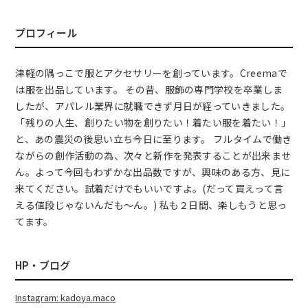
プロフィール
津軽の隅っこで服とアクセサリーを創っています。Creemaで
は服を出品しています。 その昔、服飾の専門学校を卒業しま
したが、アパレル業界に就職できず月日が経っていきました。
「残りの人生、創りたい物を創りたい！着たい服を着たい！」
と、あの震災の後思い立ち今日に至ります。 フルタイムで働き
ながらの創作活動の為、次々と新作を発表することが出来ませ
ん。よって今回もわずかな出品数ですが、興味のある方、見に
来てください。試着だけでもいいですよ。(だって買えって言
える値段じゃないんだも〜ん。) 私も２日間、楽しもうと思っ
てます。
HP・ブログ
Instagram: kadoya.maco