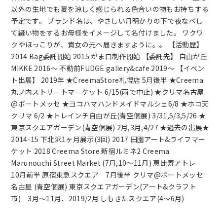
以外の生地でも夏を涼しく感じられる色合いの物もお持ちする
予定です。 ブランド名は、やさしい月明かりの下で夜なべし
て縫い物をするお母様をイメージして名付けました。 ワクワ
クやほっこりが、貴女の元へ届きますように。。 【活動歴】
2014 Bag委託開始 2015 がま口制作開始 【委託先】 自由が丘
MIKKE 2016～ 不動前FUDGE gallery&cafe 2019～ 【イベン
ト出展】 2019年 ★CreemaStore札幌店 5月後半 ★Creema
丸ノ内ストリートマーケット 6/15(雨で中止) ★クリマ名古屋
@ポートメッセ ★ヨコハマハンドメイドマルシェ6/8 ★ホコ天
クリマ 6/2 ★トレインチ自由が丘(青空個展) 3/31,5/3,5/26 ★
東京スクエアガーデン(青空個展) 2月,3月,4/27 ★過去の出展★
2014-15 下北沢1ヶ月展示(3回) 2017 田園アート&ライフマー
ケット 2018 Creema Store 新宿ルミネ2 Creema
Marunouchi Street Market (7月,10～11月) 恵比寿アトレ
10月前半 原宿東急スクエア 7月後半 クリマ@ポートメッセ
名古屋 (青空個展) 東京スクエアガーデン(アート&クラフト
市) 3月～11月、2019/2月 しもきたスクエア(4～6月)