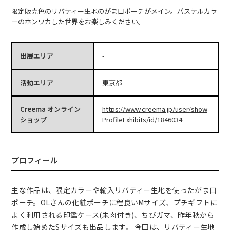
限定販売色のリバティー生地のがま口ポーチがメイン。パステルカラ
ーのホンワカした世界をお楽しみください。
出展エリア
-
活動エリア
東京都
Creema オンライン
https://www.creema.jp/user/show
ショップ
ProfileExhibits/id/1846034
プロフィール
主な作品は、限定カラーや輸入リバティー生地を使ったがま口
ポーチ。OLさんの化粧ポーチに程良いMサイズ、プチギフトに
よく利用される印鑑ケース(朱肉付き)、ちびガマ、昨年秋から
作成し始めたSサイズも出品します。 今回は、リバティー生地