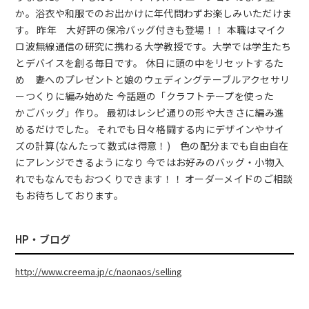
か。浴衣や和服でのお出かけに年代問わずお楽しみいただけま
す。 昨年 大好評の保冷バッグ付きも登場！！ 本職はマイク
ロ波無線通信の研究に携わる大学教授です。大学では学生たち
とデバイスを創る毎日です。 休日に頭の中をリセットするた
め 妻へのプレゼントと娘のウェディングテーブルアクセサリ
ーつくりに編み始めた 今話題の「クラフトテープを使った
かごバッグ」作り。 最初はレシピ通りの形や大きさに編み進
めるだけでした。 それでも日々格闘する内にデザインやサイ
ズの計算(なんたって数式は得意！) 色の配分までも自由自在
にアレンジできるようになり 今ではお好みのバッグ・小物入
れでもなんでもおつくりできます！！ オーダーメイドのご相談
もお待ちしております。
HP・ブログ
http://www.creema.jp/c/naonaos/selling