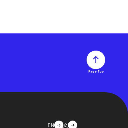
Page Top
EN
中文