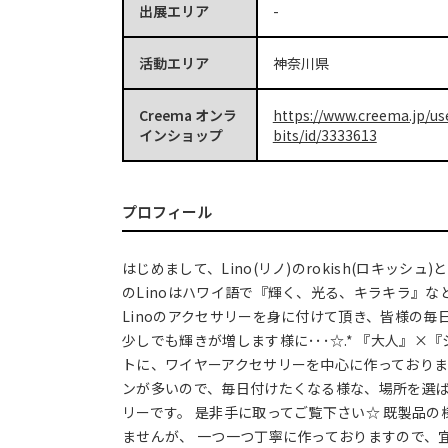
出展エリア
-
活動エリア
神奈川県
Creema オンラ
https://www.creema.jp/us
インショップ
bits/id/3333613
プロフィール
はじめまして、Lino(リノ)のrokish(ロキッシュ
のLinoはハワイ語で『輝く、光る、キラキラ』な
Linoのアクセサリーを身に付けて頂き、皆様の毎
少しでも輝きが増します様に･･･☆.* 『大人』×
トに、ワイヤーアクセサリーを中心に作っておりま
ンが多いので、毎日付けたくなる様な、場所を選
リーです。 是非手に取ってご覧下さい☆ 既製品
ませんが、 一つ一つ丁寧に作っておりますので、