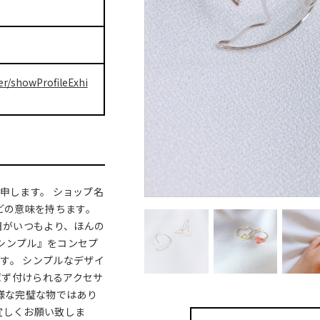
er/showProfileExhi
)と申します。 ショップ名
どの意味を持ちます。
日がいつもより、ほんの
『シンプル』をコンセプ
す。 シンプルなデザイ
ばず付けられるアクセサ
の様な完璧な物ではあり
宜しくお願い致しま