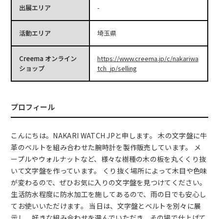
出展エリア
-
活動エリア
埼玉県
Creema オンライン
https://www.creema.jp/c/nakariwa
ショップ
tch_jp/selling
プロフィール
こんにちは。NAKARI WATCH JPと申します。 木の文字盤に牛
革のベルトを組み合わせた腕時計を製作販売しています。 メ
ープルやウォルナットなど、様々な樹種の木の板を丸くくり抜
いて文字盤を作っています。 くり抜く場所によって木目や色味
が変わるので、ぜひお気に入りの文字盤を見つけてください。
生活防水程度に防水加工を施してあるので、雨の日でも安心し
てお使いいただけます。 当日は、文字盤とベルトを別々に展
示し、好きな組み合わせを選んでいただき、その場で仕上げて