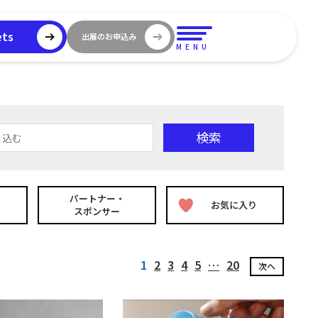
ets
出展のお申込み
MENU
検索
り込む
パートナー・
お気に入り
スポンサー
1
2
3
4
5
…
20
次へ