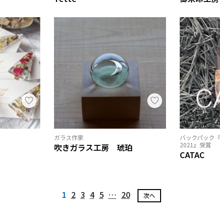
ガラス作家
バックパック『IDA
2021』受賞
吹きガラス工房 琥珀
CATAC
1
2
3
4
5
…
20
次へ