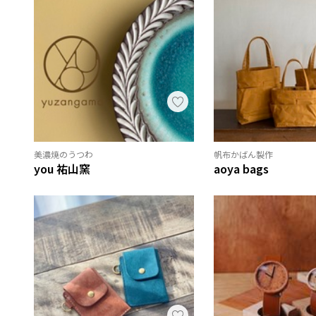
美濃焼のうつわ
帆布かばん製作
you 祐山窯
aoya bags