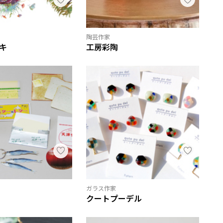
陶芸作家
キ
工房彩陶
ガラス作家
クートプーデル