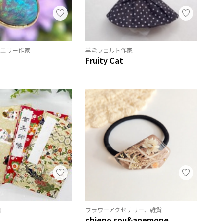
ュエリー作家
羊毛フェルト作家
Fruity Cat
店
フラワーアクセサリー、雑貨
chieno.sou&anemone