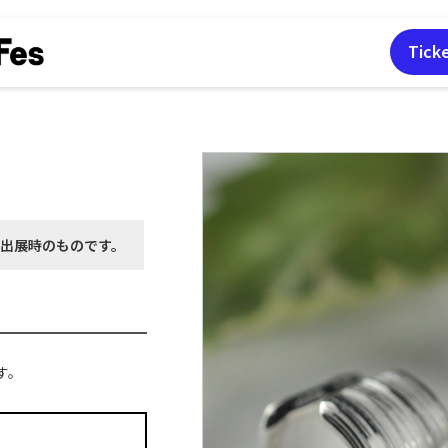
Tick
月出展時の
ものです。
す。