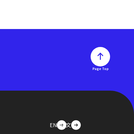
Page Top
EN
中文