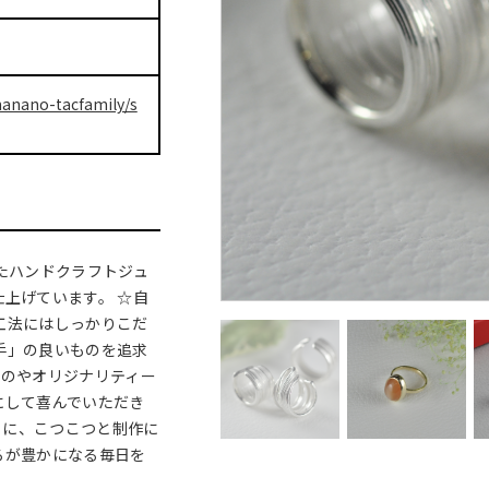
hanano-tacfamily/s
したハンドクラフトジュ
仕上げています。 ☆自
工法にはしっかりこだ
手」の良いものを追求
ものやオリジナリティー
にして喜んでいただき
うに、こつこつと制作に
ろが豊かになる毎日を