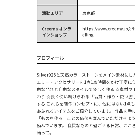
活動エリア
東京都
Creema オンラ
https://www.creema.jp/c/
インショップ
elling
プロフィール
Silver925と天然カラーストーンをメイン素材に
エリー・アクセサリーを1点1点時間をかけ丁寧に
由な発想と自由なスタイルで楽しく作る ☆素材や
わり ☆長く使い続けられる「品質・作り・使い勝
する これらを制作コンセプトに、他にはない1点
あふれるアイテムをご紹介しています。 作品を手
「ものを作る」ことの価値も喜んでいただけるよ
励んでいます。 良質なものと過ごせる日常、ここ
願って。