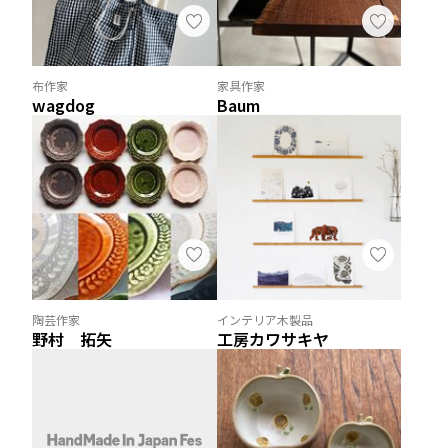
布作家
家具作家
wagdog
Baum
陶芸作家
インテリア木製品
野村 拓矢
工房カワサキヤ