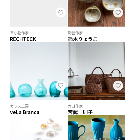
革小物作家
陶芸作家
RECHTECK
鈴木りょうこ
ガラス工房
カゴ作家
veLa Branca
宮武 則子