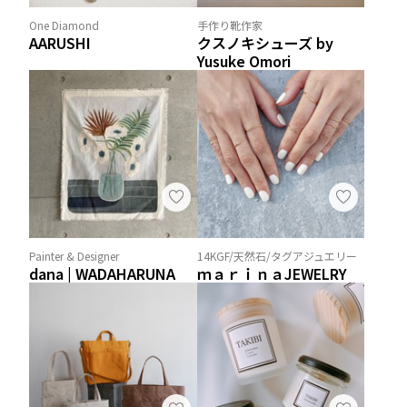
One Diamond
手作り靴作家
AARUSHI
クスノキシューズ by
Yusuke Omori
Painter & Designer
14KGF/天然石/タグアジュエリー
dana | WADAHARUNA
ｍａｒｉｎａJEWELRY