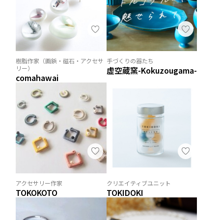
樹脂作家（画鋲・磁石・アクセサ
手づくりの器たち
リー）
虚空蔵窯-Kokuzougama-
comahawai
アクセサリー作家
クリエイティブユニット
TOKOKOTO
TOKIDOKI