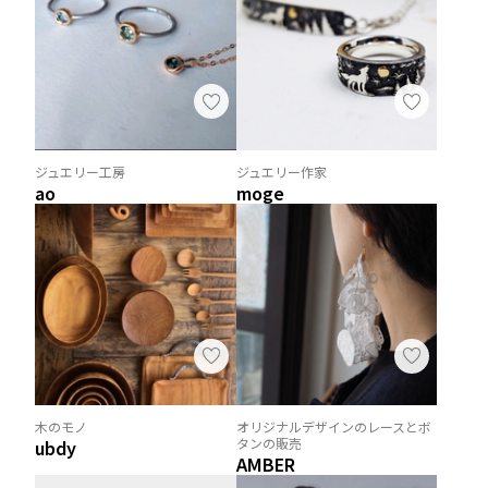
ジュエリー工房
ジュエリー作家
ao
moge
木のモノ
オリジナルデザインのレースとボ
タンの販売
ubdy
AMBER