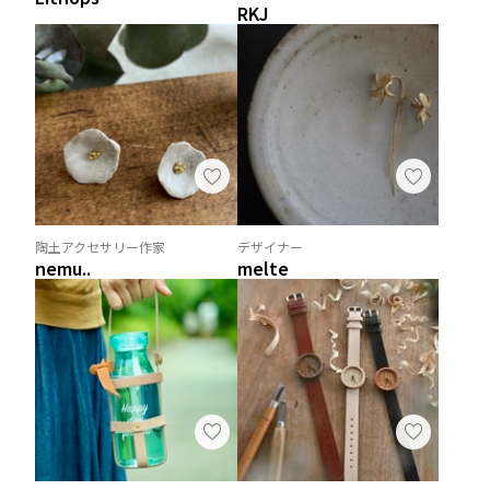
RKJ
陶土アクセサリー作家
デザイナー
nemu..
melte