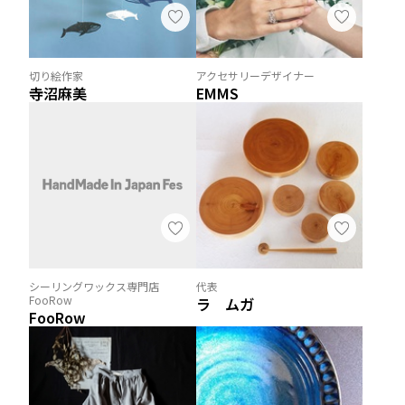
切り絵作家
アクセサリーデザイナー
寺沼麻美
EMMS
シーリングワックス専門店
代表
FooRow
ラ ムガ
FooRow