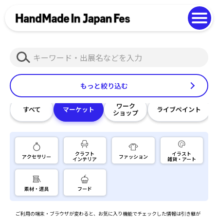
よくある質問
Photo Gallery
過去開催の様子
検
EN
中文
索
もっと絞り込む
ワーク
すべて
マーケット
ライブペイント
ショップ
クラフト
イラスト
アクセサリー
ファッション
インテリア
雑貨・アート
素材・道具
フード
ご利用の端末・ブラウザが変わると、お気に入り機能でチェックした情報は引き継が