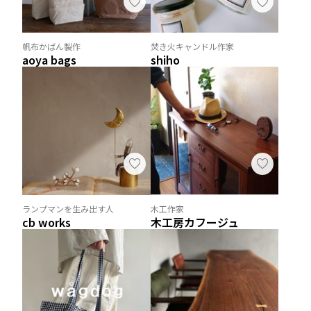
帆布かばん製作
焚き火キャンドル作家
aoya bags
shiho
ランプマンを生み出す人
木工作家
cb works
木工房カフージュ