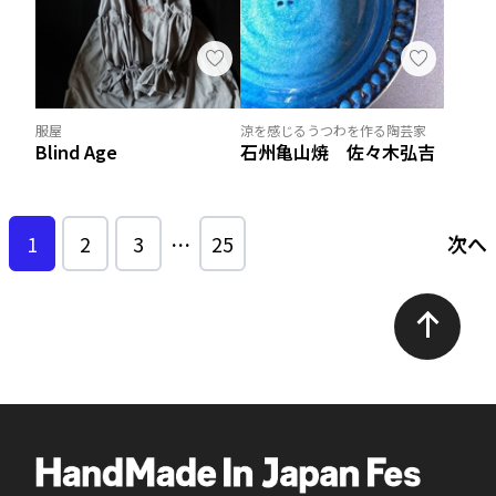
服屋
涼を感じるうつわを作る陶芸家
Blind Age
石州亀山焼 佐々木弘吉
1
2
3
…
25
次へ