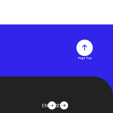
Page Top
EN
中文