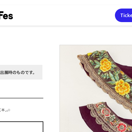
Tick
月出展時の
ものです。
𓂂𓏸