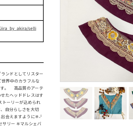
iira_by_akira/selli
本で新ブランドとしてリスター
ど世界中のカラフルな
ます。 高品質のアーテ
わせたヘッドドレスはす
つストーリーが込められ
に、自分らしさを大切
出会えますように𖤐⠜
セサリー 𖤐マルシェバ