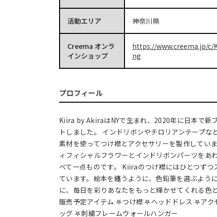
活動エリア
神奈川県
Creema オンラ
https://www.creema.jp/c/K
インショップ
ng
プロフィール
Kiira by AkiraはNYで生まれ、2020年に日
トしました。 インドリボンやチロリアンテープな
素材を使ってつけ襟とアクセサリーを製作してい
ィフィシャルフラワーとインドリボンパーツをあ
べて一点ものです。 Kiiraのつけ襟にはひとつず
ています。絵本を纏うように、色鉛筆を選ぶよう
に、毎日を彩りあなたをもっと輝かせてくれる色と
販売予定アイテム 𖤐つけ襟 𖤐ヘッドドレス 𖤐アク
ッグ 𖤐刺繍フレームウォールハンガー