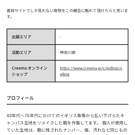
普段サイトでしか見れない現物をこの機会に触れて頂けたらと思いま
す。
出展エリア
-
活動エリア
神奈川県
Creema オンライン
https://www.creema.jp/c/indbnp/s
ショップ
elling
プロフィール
40年代～70年代にかけてのイギリス軍等から払い下げらたキ
ャンバス生地をリメイクした鞄を作製してます。 個人が使用し
ていた生地は、鞄に残されたナンバー、傷、汚れなど同じもの