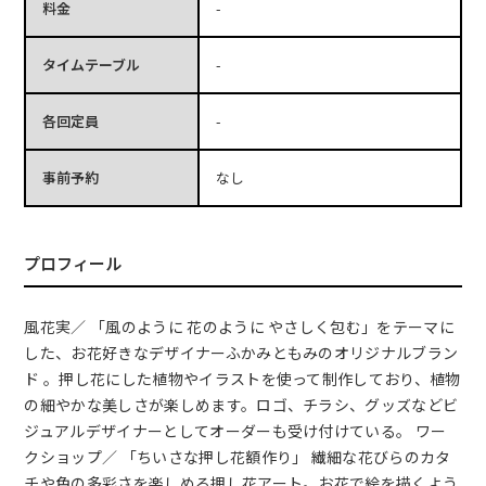
料金
-
タイムテーブル
-
各回定員
-
事前予約
なし
プロフィール
風花実／ 「風のように 花のように やさしく包む」をテーマに
した、お花好きなデザイナーふかみともみのオリジナルブラン
ド 。押し花にした植物やイラストを使って制作しており、植物
の細やかな美しさが楽しめます。ロゴ、チラシ、グッズなどビ
ジュアルデザイナーとしてオーダーも受け付けている。 ワー
クショップ／ 「ちいさな押し花額作り」 繊細な花びらのカタ
チや色の多彩さを楽しめる押し花アート。お花で絵を描くよう