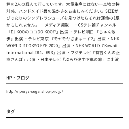
程を2人の職人で行っています。大量生産にはない一点物の特
別感、ハンドメイド品の温かさをお楽しみください。SIZEが
ぴったりのシンデレラシューズを見つけたらそれは運命の1足
かもしれません。 －メディア掲載－ ・CSテレ朝チャンネル
『DJ KOOのココDO KOO!?』出演 ・テレビ朝日 『じゅん散
歩』出演 ・テレビ東京 『モヤモヤさまぁーず2』出演 ・NHK
WORLD『TOKYO EYE 2020』出演 ・NHK WORLD『Kawaii
International #84、#93』出演 ・フジテレビ『有吉くんの正
直さんぽ』出演 ・日本テレビ『ぶらり途中下車の旅』に出演
HP・ブログ
http://riperys-sugar.shop-pro.jp/
タグ
-