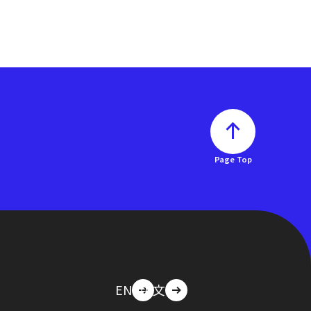
Page Top
EN
中文