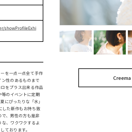
er/showProfileExhi
リーを一点一点全て手作
Cree
イン性のあるものまで
コロをプラス出来る作品
や等のイベントに定期
気の夏にぴったりな「水」
マにした新作もお持ち致
ので、男性の方も是非
うな、ワクワクするよ
ちしております。