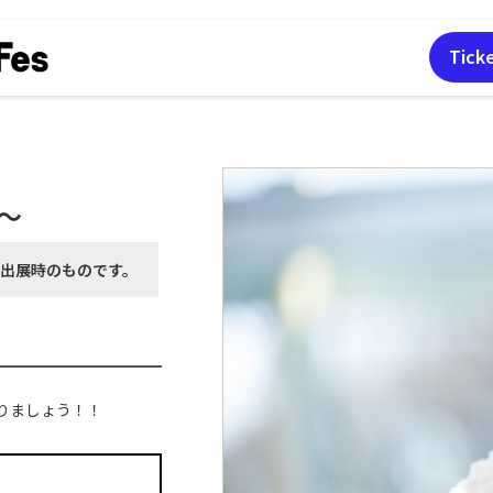
Tick
u〜
月出展時の
ものです。
りましょう！！