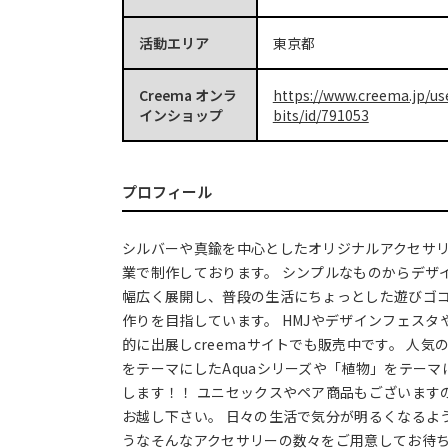
活動エリア
東京都
Creema オンラ
https://www.creema.jp/us
インショップ
bits/id/791053
プロフィール
シルバーや真鍮を中心としたオリジナルアクセサ
業で制作しております。 シンプルなものからデザ
幅広く展開し、普段の生活にちょっとした遊びゴ
作りを目指しています。 HMJやデザインフェスタ
的に出展しcreemaサイトでも販売中です。 人
をテーマにしたAquaシリーズや「植物」をテー
します！！ ユニセックスやペア商品もございます
お越し下さい。 日々の生活で気分が明るくなるよ
うなそんなアクセサリーの数々をご用意してお待