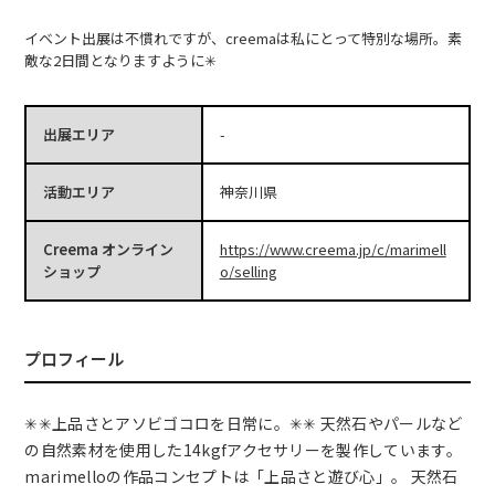
イベント出展は不慣れですが、creemaは私にとって特別な場所。素
敵な2日間となりますように✳︎
出展エリア
-
活動エリア
神奈川県
Creema オンライン
https://www.creema.jp/c/marimell
ショップ
o/selling
プロフィール
✳︎✳︎上品さとアソビゴコロを日常に。✳︎✳︎ 天然石やパールなど
の自然素材を使用した14kgfアクセサリーを製作しています。
marimelloの作品コンセプトは「上品さと遊び心」。 天然石