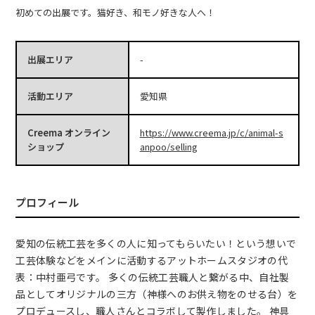
初めての出展です。猫好き、和モノ好きな人へ！
出展エリア
-
活動エリア
愛知県
Creema オンライン
https://www.creema.jp/c/animal-s
ショップ
anpoo/selling
プロフィール
愛知の伝統工芸を多くの人に知ってもらいたい！という想いで
工芸体験などをメインに活動するアットホームスタジオの代
表：中村亜弓です。 多くの伝統工芸職人と繋がる中、自社製
品としてオリジナルの三方（神様へのお供え物をのせる台）を
プロデュースし、職人さんとコラボして製作しました。 神具