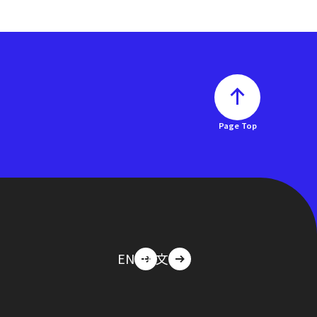
Page Top
EN
中文