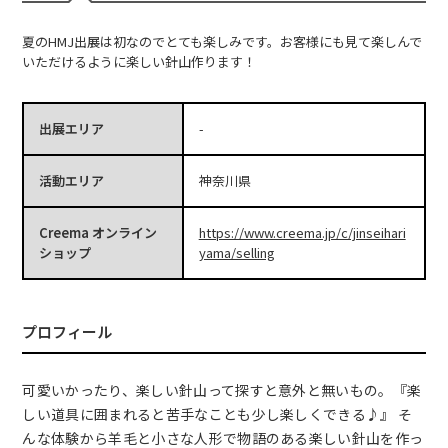
夏のHMJ出展は初なのでとても楽しみです。お客様にも見て楽しんで
いただけるように楽しい針山作ります！
出展エリア
-
活動エリア
神奈川県
Creema オンライン
https://www.creema.jp/c/jinseihari
ショップ
yama/selling
プロフィール
可愛いかったり、楽しい針山って探すと意外と無いもの。『楽
しい道具に囲まれると苦手なことも少し楽しくできる♪』 そ
んな体験から羊毛と小さな人形で物語のある楽しい針山を作っ