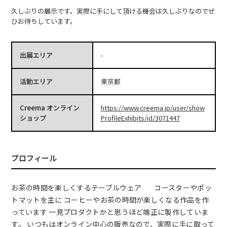
久しぶりの展示です。実際に手にして頂ける機会は久しぶりなのでぜ
ひお待ちしています。
出展エリア
-
活動エリア
東京都
Creema オンライン
https://www.creema.jp/user/show
ショップ
ProfileExhibits/id/3071447
プロフィール
お茶の時間を楽しくするテーブルウェア ㅤㅤㅤㅤㅤㅤㅤㅤㅤㅤㅤㅤㅤ コースターやポッ
トマットを主に コーヒーやお茶の時間が楽しくなる作品を作
っています 一見プロダクトかと思うほど端正に製作していま
す。 いつもはオンライン中心の販売なので、実際に手に取って