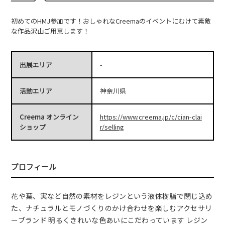
初めてのHMJ参加です！おしゃれなCreemaのイベントにむけて素敵
な作品沢山ご用意します！
出展エリア
-
活動エリア
神奈川県
Creema オンライン
https://www.creema.jp/c/cian-clai
ショップ
r/selling
プロフィール
花や葉、実など自然の素材をレジンという液体樹脂で閉じ込め
た、ナチュラルとモノづくりのかけ合わせを楽しむアクセサリ
ーブランド 明るくきれいな色あいにこだわっています レジン