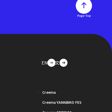
Page Top
EN
中文
Creema
Creema YAMABIKO FES