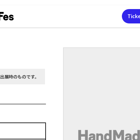
Tick
月出展時の
ものです。