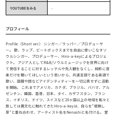
YOUTUBEをみる
-
プロフィール
Profile（Short ver.） シンガー／ラッパー／プロデューサ
ー。 歌、ラップ、ビートボックスまでを自由に使いこなすソ
ウルシンガー、プロデューサー、Hiro-a-keyによるプロジェ
クト。 アジア人としてR&B/ソウルミュージックを世界に向け
て発信することに対するレッテルや先入観をなくし、純粋に音
楽だけを聴いてほしいという思いから、共通言語である英語で
歌い、国籍や顔などアイデンティティーを一切公表せずに活動
を開始。 これまでアメリカ、カナダ、ブラジル、バハマ、アル
ゼンチン、韓国、香港、日本、タイ、カザフスタン、フラン
ス、イギリス、ドイツ、スイスなど20ヶ国以上の地域を転々と
旅しては異文化に触れてきたHiro-a-keyは、自らを“根無し
草“と重ね合わせ、アーティスト名をNenashiと名付ける。 堂