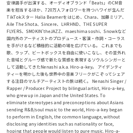
安律選手が出演する、オーディオブランド「Beats」のCM音
楽を担当するほか、720万人フォロワーを持つハワイが生んだ
TikTokスター Halia Beamerをはじめ、Chara、加藤ミリア、
Aile The Shota、Sincere、LHRHND、THE SUPER
FLYERS、SMOKIN’theJAZZ、maeshima soshi、Snowkなど
国内外のアーティストのプロデュース・客演・作詞・コーラス
を手がけるなど積極的に活動の場を広げている。 これまでも
歌、ラップ、ビートボックスを自由に使いこなし、その並外れ
た音域とグルーヴ感で新たな質感を表現するソウルシンガーと
して活動してきたNenashi a.k.a. Hiro-a-key。 アイデンティ
ティーを明かした後も世界中の音楽フリークがこぞってシェア
する注目のマルチアーティストの旅は続く。 Nenashi Singer /
Rapper / Producer. Project by bilingual artist, Hiro-a-key,
who grew up in Japan and the United States. To
eliminate stereotypes and preconceptions about Asians
sending R&B/soul music to the world, Hiro-a-key began
to perform in English, the common language, without
disclosing any identities such as nationality or face,
hoping that people would listen to pure music. Hiro-a-