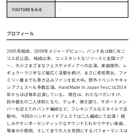
YOUTUBEをみる
-
プロフィール
2005年結成、2009年メジャーデビュー。バンド名は故C.W.ニ
コル氏公認。 結成以来、コンスタントなリリースと全国ツア
ー、大小さまざまなフェスやメディアへの出演、楽曲提供、レ
ギュラーラジオなど幅広く活動を続け、まさに老若男女、ファ
ミリー層までも巻き込みファンを拡大中。野外イベントやキャ
ンプフェスへも多数出演。HandMade In Japan Fesには2014
年からほぼ毎年出演している。 現在は、わたなべだいすけ、
鈴木健太の二人体制となり、デュオ、弾き語り、サポートメン
バーを迎えてのバンド編成など、フレキシブルなスタイルで活
動中。 今回のハンドメイドフェスでは二人編成にて出演！ 親
しみやすいオーセンティックなサウンドとわかりやすい楽曲、
等身大の歌詞、そして全ての人を笑顔にするパフォーマンスは