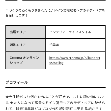
手づくりのぬくもりをあなたに♪ドイツ製高級モヘアのテディベアを
お届けします！
出展エリア
インテリア・ライフスタイル
活動エリア
千葉県
Creema オンライン
https://www.creema.jp/c/ikubear1
ショップ
95/selling
プロフィール
★学生時代より何かを作ることが好きで、おもに縫い物にハマ
る ★大人になって高貴なドイツ製モヘアのテディベアに魅せら
れて、以来10年ほどコツコツ作り続け現在に至る 型紙からす