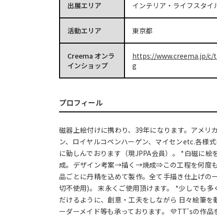
出展エリア
インテリア・ライフスタイ
活動エリア
東京都
Creema オンラ
https://www.creema.jp/c/t
インショップ
g
プロフィール
磁器上絵付けに携わり、39年になります。アメリ
ン、ロイヤルコペンハーゲン、マイセンetc.各様
に勤しんでおります（現JPPA会員）。 *白磁に絵
成。デザイン考案→描く→焼成⇒この工程を何度
品ごとに丹精を込めて製作。全て手描き仕上げの一
切不使用)。 末永くご使用頂けます。 *少しでも
だけるように、創意・工夫をしながら 日々絵筆を
ーダーメイド等も承っております。 💜TT'sの作