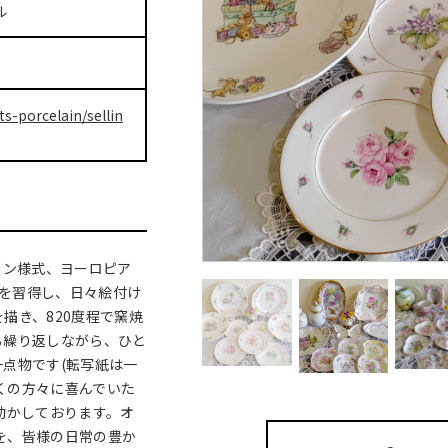
ル
ts-porcelain/sellin
カン様式、ヨーロピア
式を習得し、日々絵付け
を描き、820度程で窯焼
も繰り返しながら、ひと
点物です(転写紙は一
多くの方々に喜んでいた
動かしております。オ
品を、皆様の日常の豊か