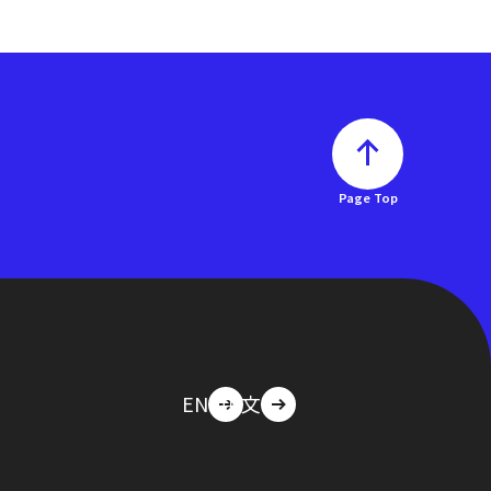
Page Top
EN
中文