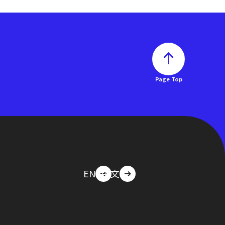
Page Top
EN
中文