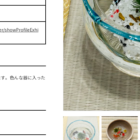
er/showProfileExhi
ます。色んな器に入った