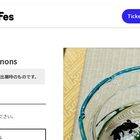
Tick
gnons
月出展時の
ものです。
ださい。
ル