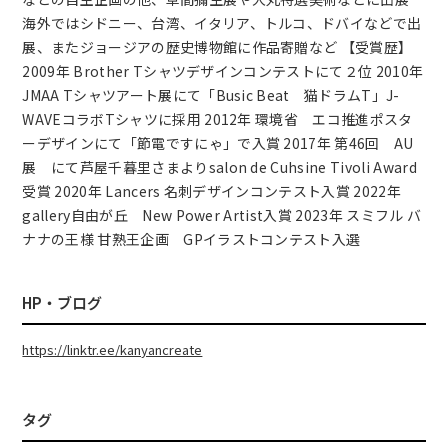
海外ではシドニー、台湾、イタリア、トルコ、ドバイなどで出
展、またジョージアの歴史博物館に作品寄贈など 【受賞歴】
2009年 Brother Tシャツデザインコンテストにて２位 2010年
JMAA Tシャツアート展にて「Busic Beat 猫ドラムT」J-
WAVEコラボTシャツに採用 2012年 環境省 エコ推進ポスタ
ーデザインにて「節電ですにゃ」で入賞 2017年 第46回 AU
展 にて芦屋千暮里さまよりsalon de Cuhsine Tivoli Award
受賞 2020年 Lancers 名刺デザインコンテスト入賞 2022年
gallery自由が丘 New Power Artist入賞 2023年 スミフル バ
ナナの王様 甘熟王企画 GPイラストコンテスト入選
HP・ブログ
https://linktr.ee/kanyancreate
タグ