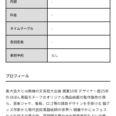
内容
-
料金
-
タイムテーブル
-
各回定員
-
事前予約
なし
プロフィール
美大芸大とは無縁の文系短大出身 画業10年 デザイナー歴25年
のほほん黒猫モチーフのオリジナル商品絵画の製作販売の傍
ら、音楽ジャケ、看板、ロゴ等の請負デザインを手掛ける 猫グ
ッズ作家から現代芸術黒猫絵師の世界へ 個展やかにゃフェス
などの自主企画の他、草間彌生展や大丸特選美術などに出展