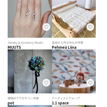
Jewelry & Accessory Studio
生地から作る布もの作家
MUUTS
Pehmeä Liina
植物のアクセサリー作家
アーティストグループ
pot
1.1 space