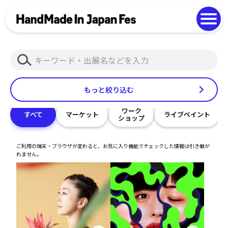
よくある質問
Photo Gallery
過去開催の様子
検
EN
中文
索
もっと絞り込む
ワーク
すべて
マーケット
ライブペイント
ショップ
ご利用の端末・ブラウザが変わると、お気に入り機能でチェックした情報は引き継が
れません。