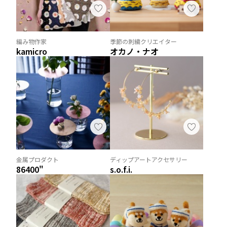
編み物作家
季節の刺繍クリエイター
kamicro
オカノ・ナオ
金属プロダクト
ディップアートアクセサリー
86400"
s.o.f.i.