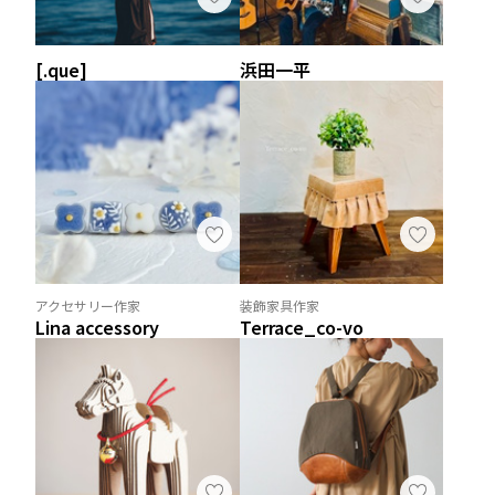
[.que]
浜田一平
アクセサリー作家
装飾家具作家
Lina accessory
Terrace_co-vo