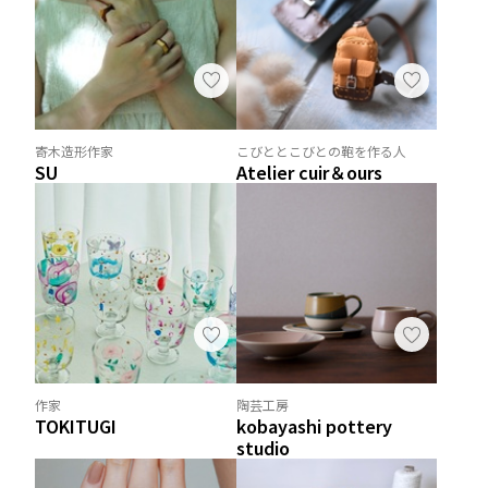
寄木造形作家
こびととこびとの鞄を作る人
SU
Atelier cuir＆ours
作家
陶芸工房
TOKITUGI
kobayashi pottery
studio