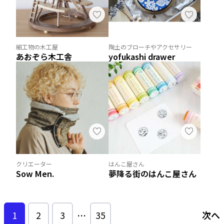
細工物の木工屋
陶土のブローチやアクセサリー
あおぞら木工舎
yofukashi drawer
クリエーター
はんこ屋さん
Sow Men.
夢降る街のはんこ屋さん
1
2
3
…
35
次へ