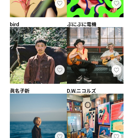
bird
ぷにぷに電機
眞名子新
D.W.ニコルズ