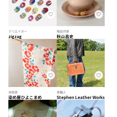
クリエイター
陶芸作家
zigzag
秋山昌史
染色家
革職人
染め屋ひよこまめ
Stephen Leather Works