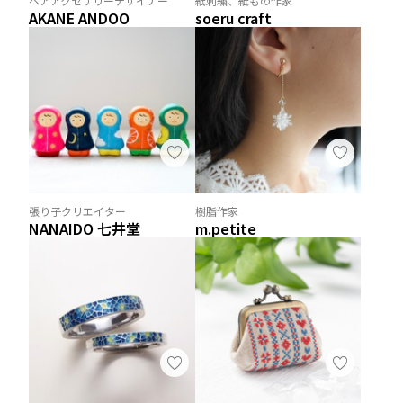
ヘアアクセサリーデザイナー
紙刺繍、紙もの作家
AKANE ANDOO
soeru craft
張り子クリエイター
樹脂作家
NANAIDO 七井堂
m.petite