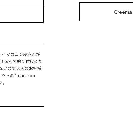
Cree
クレイマカロン屋さんが
︎ 選んで貼り付けるだ
深いので大人のお客様
トの"macaron
さい。