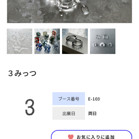
３みっつ
ブース番号
E-103
出展日
両日
お気に入りに追加