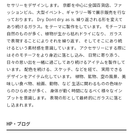
セサリーをデザインします。 京都を中心に全国百貨店、ファ
ッションビル、大型イベント、ギャラリー等で展示販売を行な
っております。 Dry. Dont dry. as is. 繰り返される形を変えて
あり続けるガラス。をテーマに製作をしています。 モチーフは
自然のものが多く、植物が生から枯れドライになり、 ガラス
で表現することによりそれを繰り返す、 そしてそこにあり続
けるという素材感を意識しています。 アクセサリーにする際に
はそのモチーフをより身近に落とし込み、 日常に寄り添う、
日々の思い出を一緒に過ごしてあり続けるアイテムを製作して
います。 配色を続ける、スケッチ、などを経て、 実用できる
デザインをアイテム化しています。 植物、鉱物、空の風景、美
味しい食べ物、絵画、動物、など 生活に関わるものの色味か
らのひらめきが多く、 身体が動く時間になるべく様々なイン
プットを意識します。 表現の形として最終的にガラスに落と
し込まれます。
HP・ブログ