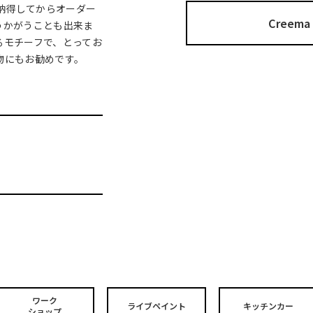
、納得してからオーダー
Cree
うかがうことも出来ま
るモチーフで、とってお
り物にもお勧めです。
ワーク
ライブペイント
キッチンカー
ショップ