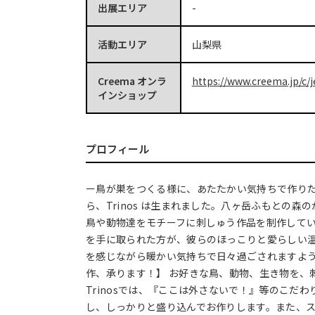
出展エリア
-
活動エリア
山梨県
Creema オンラ
https://www.creema.jp/c/j
インショップ
プロフィール
ー鳥が巣をつくる様に、あたたかい気持ちで作りた
ら、Trinos は生まれました。八ヶ岳ふもとの森
鳥や動物達をモチーフに刺しゅう作品を制作しています
を手に取られた方が、彼らのほっこりと愛らしい
を感じながら暖かい気持ちで日々過ごされますよう
作、承ります！】 お好きな鳥、動物、生き物を、
Trinosでは、『ここは外さないで！』等のこだ
し、しっかりと盛り込んでお作りします。また、