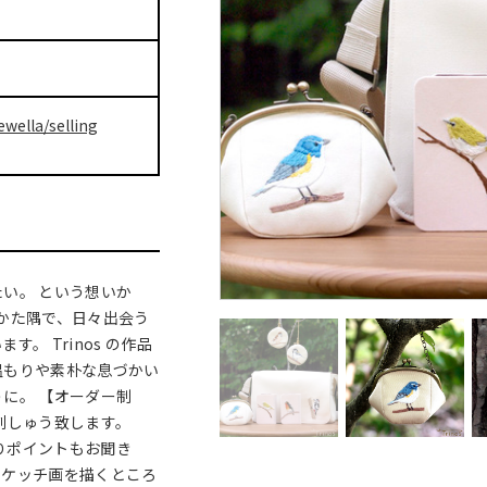
ewella/selling
い。 という想いか
のかた隅で、日々出会う
。 Trinos の作品
温もりや素朴な息づかい
に。 【オーダー制
刺しゅう致します。
わりポイントもお聞き
スケッチ画を描くところ