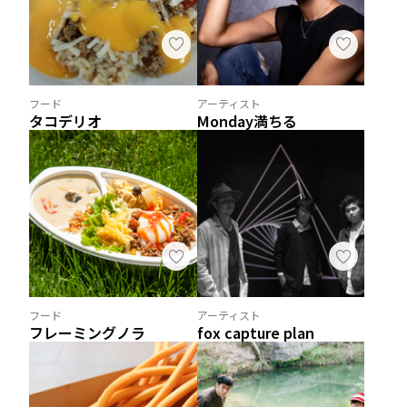
フード
アーティスト
タコデリオ
Monday満ちる
フード
アーティスト
フレーミングノラ
fox capture plan