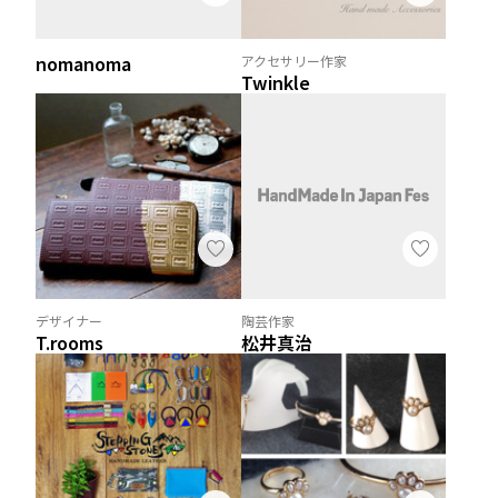
nomanoma
アクセサリー作家
Twinkle
デザイナー
陶芸作家
T.rooms
松井真治