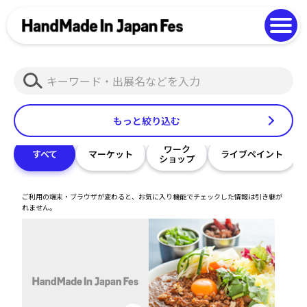
よくある質問
Photo Gallery
過去開催の様子
検
EN
中文
索
もっと絞り込む
ワーク
すべて
マーケット
ライブペイント
ショップ
ご利用の端末・ブラウザが変わると、お気に入り機能でチェックした情報は引き継が
れません。