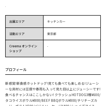
.
出展エリア
キッチンカー
活動エリア
東京都
Creema オンライン
-
ショップ
プロフィール
新感覚!新食感ホットドッグ!見ても食べても楽しめる!ジューシ
ーな具材には豆腐や春雨も入って見た目以上にジューシーです!
食べるチャンスはここしかない! クラッシュHOTDOG3種¥600/
タコライスボウル¥800/BEEF BBQボウル¥800/チリチーズカ