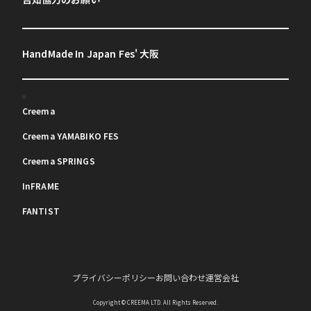
HandMade In Japan Fes' 大阪
Creema
Creema YAMABIKO FES
Creema SPRINGS
InFRAME
FANTIST
プライバシーポリシー
お問い合わせ
運営会社
Copyright © CREEMA LTD. All Rights Reserved.