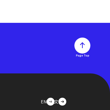
Page Top
EN
中文