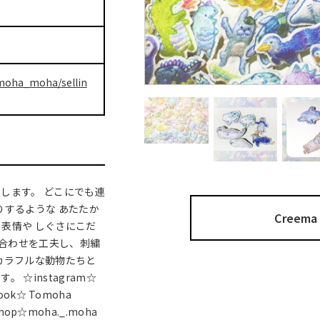
/moha_moha/sellin
します。 どこにでも連
りするような あたたか
Cree
表情や しぐさにこだ
み合わせを工夫し、刺繍
カラフルな動物たちと
☆instagram☆
ook☆ Tomoha
shop☆moha._.moha