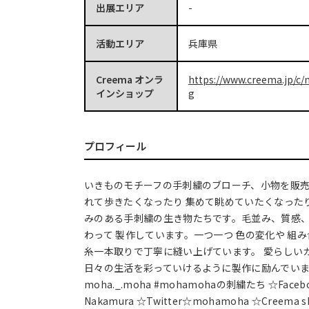
出展エリア
-
活動エリア
兵庫県
Creema オンラ
https://www.creema.jp/c
インショップ
g
プロフィール
いきものモチーフの手刺繍のブローチ、小物を販売
れて歩きたくなったり 集めて眺めていたくなった
みのある手刺繍の生き物たちです。毛並み、質感、
わって 製作しています。一つ一つ 色の変化や 組
糸一本取りで丁寧に縫い上げています。 愛らしい
日々の生活を彩っていけるように製作に励んでいます。 
moha._.moha #mohamohaの刺繍たち ☆Faceb
Nakamura ☆Twitter☆mohamoha ☆Creema 