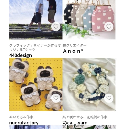
グラフィックデザイナーが作るオ
布クリエイター
リジナルTシャツ
Ａｎｏｎ*
440design
ぬいぐるみ作家
糸で咲かせる、花雑貨の作家
nuerufactory
彩ca._.yarn