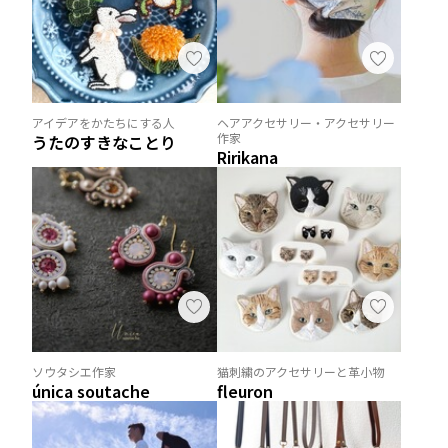
アイデアをかたちにする人
ヘアアクセサリー・アクセサリー
作家
うたのすきなことり
Ririkana
ソウタシエ作家
猫刺繍のアクセサリーと革小物
única soutache
fleuron