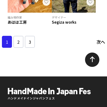
編み物作家
デザイナー
あはは工房
Segiza works
1
2
3
次へ
ハンドメイドインジャパンフェス