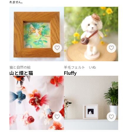
れません。
猫と自然の絵
羊毛フェルト いぬ
山と畑と猫
Fluffy