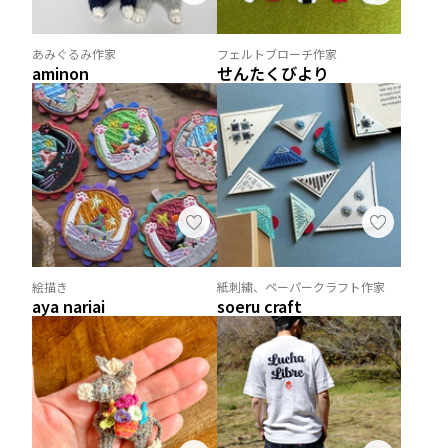
あみぐるみ作家
フェルトブローチ作家
aminon
せんたくびより
絵描き
紙刺繍、ペーパークラフト作家
aya nariai
soeru craft