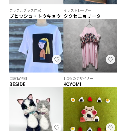
フレブルグッズ作家
イラストレーター
ブヒッシュ・トウキョウ
タクセニョリータ
巨匠動物園
1点ものデザイナー
BESIDE
KOYOMI