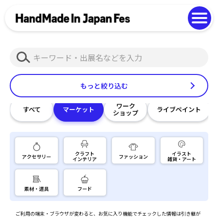
よくある質問
Photo Gallery
過去開催の様子
検
EN
中文
索
もっと絞り込む
ワーク
すべて
マーケット
ライブペイント
ショップ
クラフト
イラスト
アクセサリー
ファッション
インテリア
雑貨・アート
素材・道具
フード
ご利用の端末・ブラウザが変わると、お気に入り機能でチェックした情報は引き継が