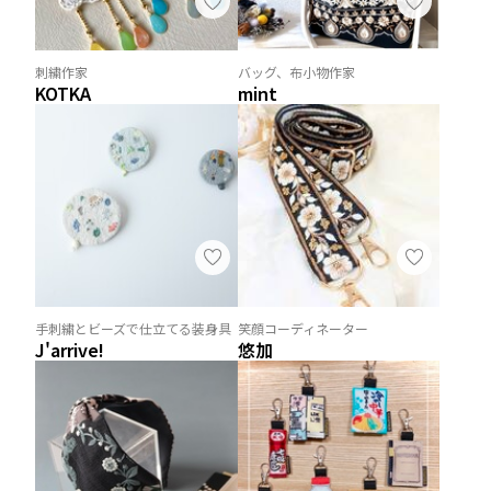
刺繍作家
バッグ、布小物作家
KOTKA
mint
手刺繍とビーズで仕立てる装身具
笑顔コーディネーター
J'arrive!
悠加