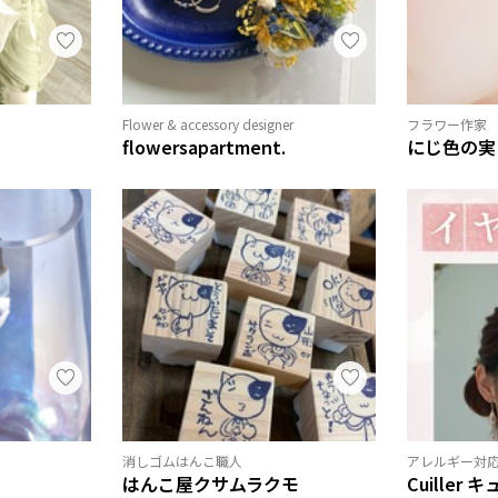
Flower & accessory designer
フラワー作家
flowersapartment.
にじ色の実
消しゴムはんこ職人
アレルギー対
はんこ屋クサムラクモ
Cuiller 