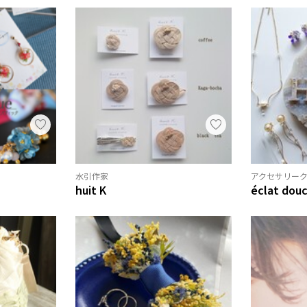
水引作家
アクセサリー
huit K
éclat douc