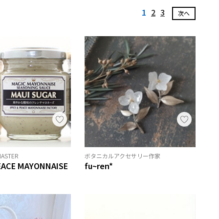
1
2
3
次へ
MASTER
ボタニカルアクセサリー作家
PEACE MAYONNAISE
fu~ren*