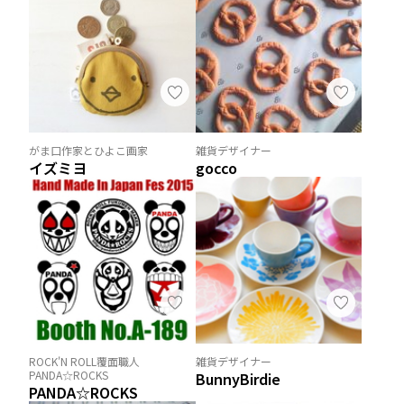
がま口作家とひよこ画家
雑貨デザイナー
イズミヨ
gocco
ROCK'N ROLL覆面職人
雑貨デザイナー
PANDA☆ROCKS
BunnyBirdie
PANDA☆ROCKS