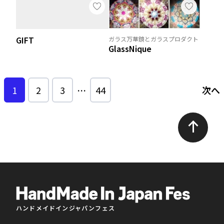
GIFT
ガラス万華鏡とガラスプロダクト
GlassNique
1
2
3
…
44
次へ
ハンドメイドインジャパンフェス