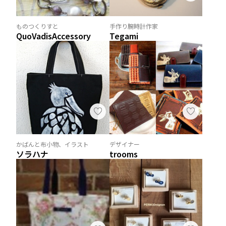
ものつくりすと
手作り腕時計作家
QuoVadisAccessory
Tegami
かばんと布小物、イラスト
デザイナー
ソラハナ
trooms