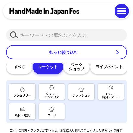
よくある質問
Photo Gallery
過去開催の様子
検
EN
中文
索
もっと絞り込む
ワーク
すべて
マーケット
ライブペイント
ショップ
クラフト
イラスト
アクセサリー
ファッション
インテリア
雑貨・アート
素材・道具
フード
ご利用の端末・ブラウザが変わると、お気に入り機能でチェックした情報は引き継が