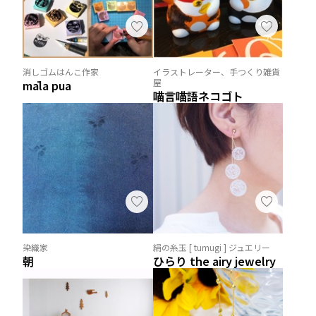
消しゴムはんこ作家
イラストレーター、手つくり雑貨
屋
māla pua
喵言喵語ネコゴト
染織家
絹の糸玉 [ tumugi ] ジュエリー
朝
ひらり the airy jewelry