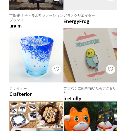
京都発 ナチュラル系ファッション
ガラスクリエイター
ブランド
EnergyFrog
linum
デザイナー
プラバンに絵を描いたらアクセサ
リー
Crafterior
IceLolly