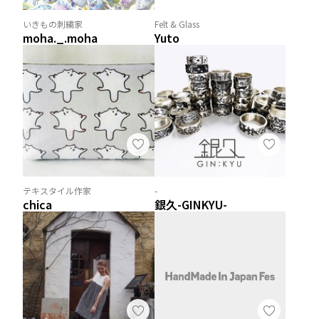
いきもの刺繍家
Felt & Glass
moha._.moha
Yuto
テキスタイル作家
-
chica
銀久-GINKYU-