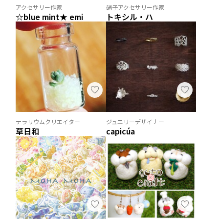
アクセサリー作家
硝子アクセサリー作家
☆blue mint★ emi
トキシル・ハ
テラリウムクリエイター
ジュエリーデザイナー
草日和
capicúa