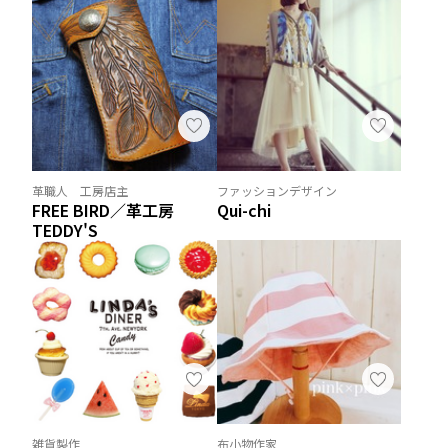
革職人 工房店主
ファッションデザイン
FREE BIRD／革工房
Qui-chi
TEDDY'S
雑貨製作
布小物作家