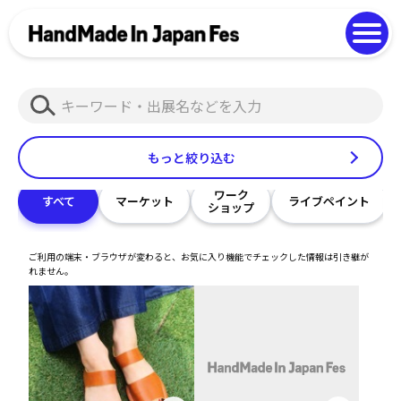
よくある質問
Photo Gallery
過去開催の様子
検
EN
中文
索
もっと絞り込む
ワーク
すべて
マーケット
ライブペイント
ショップ
ご利用の端末・ブラウザが変わると、お気に入り機能でチェックした情報は引き継が
れません。