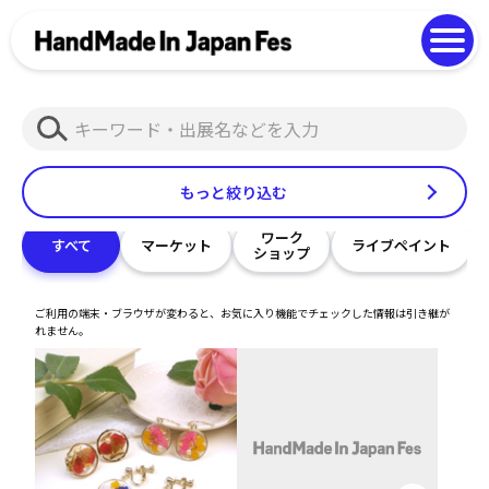
よくある質問
Photo Gallery
過去開催の様子
検
EN
中文
索
もっと絞り込む
ワーク
すべて
マーケット
ライブペイント
ショップ
ご利用の端末・ブラウザが変わると、お気に入り機能でチェックした情報は引き継が
れません。