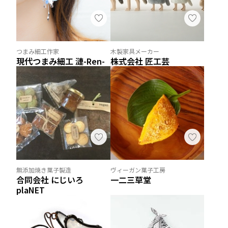
つまみ細工作家
木製家具メーカー
現代つまみ細工 漣-Ren-
株式会社 匠工芸
無添加焼き菓子製造
ヴィーガン菓子工房
合同会社 にじいろ
一二三草堂
plaNET