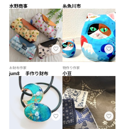
水野商事
糸魚川市
お財布作家
物作り作家
jum8 手作り財布
小豆