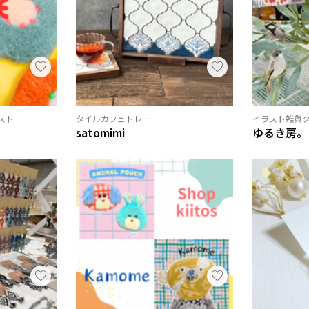
スト
タイルカフェトレー
イラスト雑貨
satomimi
ゆるき房。