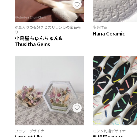
筋金入りの石好きとスリランカの宝石売
陶芸作家
り
Hana Ceramic
小鳥屋ちゅんちゅん&
Thusitha Gems
フラワーデザイナー
ミシン刺繍デザイナー
Luna et Lily
刺繍屋emeco