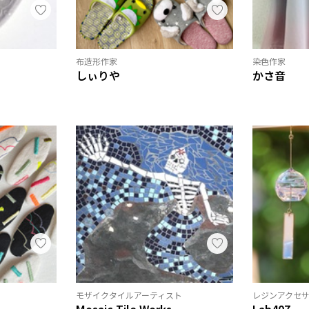
布造形作家
染色作家
しぃりや
かさ音
モザイクタイルアーティスト
レジンアクセ
Mosaic Tile Works
Lab407