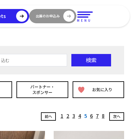
ets
出展のお申込み
MENU
検索
り込む
パートナー・
お気に入り
スポンサー
1
2
3
4
5
6
7
8
前へ
次へ