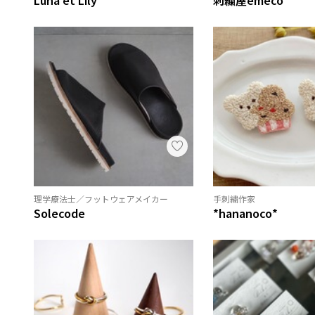
理学療法士／フットウェアメイカー
手刺繍作家
Solecode
*hananoco*