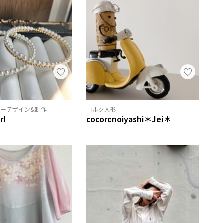
ーデザイン&制作
コルク人形
rl
cocoronoiyashi＊Jei＊