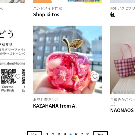
ん
ハンドメイド作家
水引アクセサ
Shop kiitos
紅
お花と遊ぶひと
手編みかごバ
士）
KAZAHANA from A .
NAONAOS
1
2
3
4
5
6
7
8
前へ
次へ