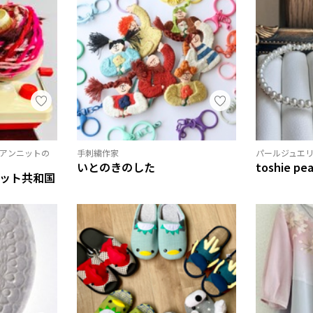
アンニットの
手刺繍作家
パールジュエリ
いとのきのした
toshie pea
ット共和国