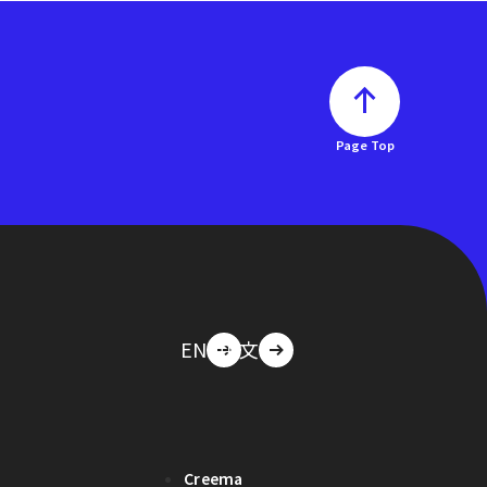
Page Top
EN
中文
Creema