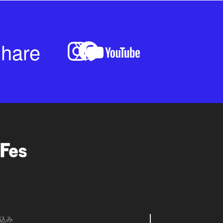
hare
込み