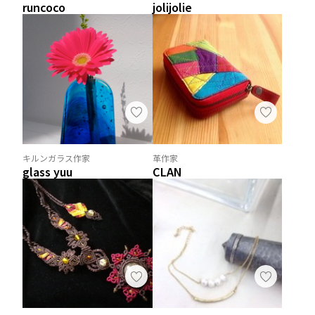
runcoco
jolijolie
キルンガラス作家
革作家
glass yuu
CLAN