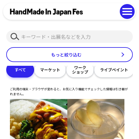
よくある質問
Photo Gallery
過去開催の様子
検
EN
中文
索
もっと絞り込む
ワーク
すべて
マーケット
ライブペイント
ショップ
ご利用の端末・ブラウザが変わると、お気に入り機能でチェックした情報は引き継が
れません。