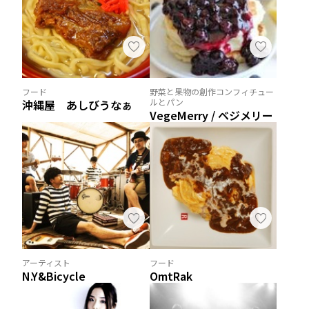
フード
野菜と果物の創作コンフィチュー
ルとパン
沖縄屋 あしびうなぁ
VegeMerry / ベジメリー
アーティスト
フード
N.Y&Bicycle
OmtRak