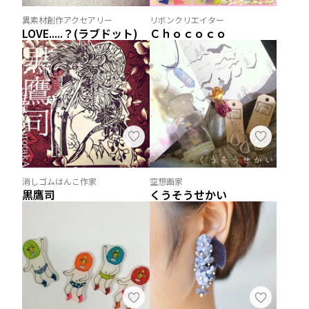
異素材創作アクセアリー
リボンクリエイター
LOVE.....？(ラブドット)
Ｃｈｏｃｏｃｏ
消しゴムはんこ作家
空想画家
黒鷹司
くうそうせかい