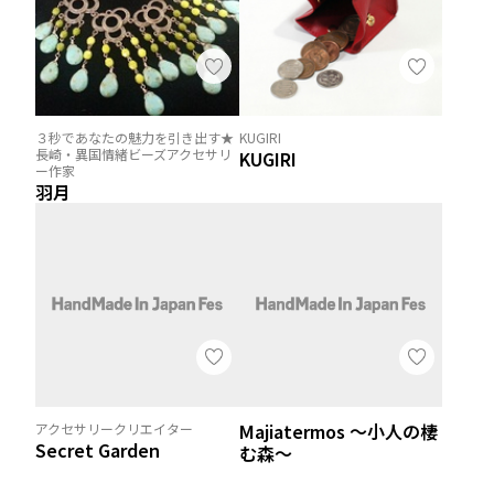
３秒であなたの魅力を引き出す★
KUGIRI
長崎・異国情緒ビーズアクセサリ
KUGIRI
ー作家
羽月
Majiatermos ～小人の棲
アクセサリークリエイター
Secret Garden
む森～