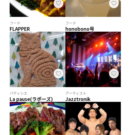
フード
フード
FLAPPER
honobono号
パティシエ
アーティスト
La pause(ラポーズ)
Jazztronik