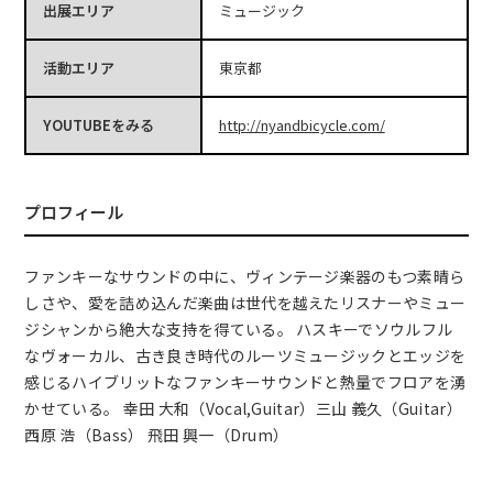
出展エリア
ミュージック
活動エリア
東京都
YOUTUBEをみる
http://nyandbicycle.com/
プロフィール
ファンキーなサウンドの中に、ヴィンテージ楽器のもつ素晴ら
しさや、愛を詰め込んだ楽曲は世代を越えたリスナーやミュー
ジシャンから絶大な支持を得ている。 ハスキーでソウルフル
なヴォーカル、古き良き時代のルーツミュージックとエッジを
感じるハイブリットなファンキーサウンドと熱量でフロアを湧
かせている。 幸田 大和（Vocal,Guitar）三山 義久（Guitar）
西原 浩（Bass） 飛田 興一（Drum）